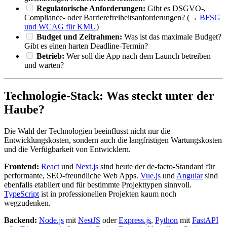
Regulatorische Anforderungen:
Gibt es DSGVO-,
Compliance- oder Barrierefreiheitsanforderungen? (→
BFSG
und WCAG für KMU
)
Budget und Zeitrahmen:
Was ist das maximale Budget?
Gibt es einen harten Deadline-Termin?
Betrieb:
Wer soll die App nach dem Launch betreiben
und warten?
Technologie-Stack: Was steckt unter der
Haube?
Die Wahl der Technologien beeinflusst nicht nur die
Entwicklungskosten, sondern auch die langfristigen Wartungskosten
und die Verfügbarkeit von Entwicklern.
Frontend:
React
und
Next.js
sind heute der de-facto-Standard für
performante, SEO-freundliche Web Apps.
Vue.js
und
Angular
sind
ebenfalls etabliert und für bestimmte Projekttypen sinnvoll.
TypeScript
ist in professionellen Projekten kaum noch
wegzudenken.
Backend:
Node.js
mit
NestJS
oder
Express.js
,
Python
mit
FastAPI