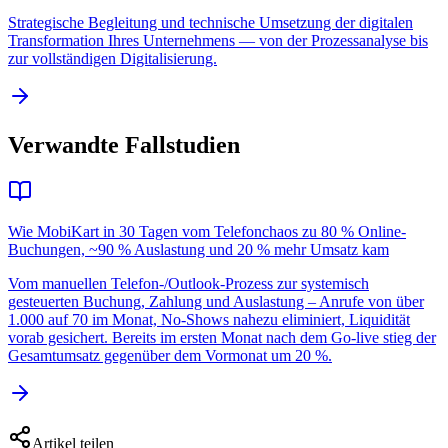
Strategische Begleitung und technische Umsetzung der digitalen
Transformation Ihres Unternehmens — von der Prozessanalyse bis
zur vollständigen Digitalisierung.
Verwandte Fallstudien
Wie MobiKart in 30 Tagen vom Telefonchaos zu 80 % Online-
Buchungen, ~90 % Auslastung und 20 % mehr Umsatz kam
Vom manuellen Telefon-/Outlook-Prozess zur systemisch
gesteuerten Buchung, Zahlung und Auslastung – Anrufe von über
1.000 auf 70 im Monat, No-Shows nahezu eliminiert, Liquidität
vorab gesichert. Bereits im ersten Monat nach dem Go-live stieg der
Gesamtumsatz gegenüber dem Vormonat um 20 %.
Artikel teilen