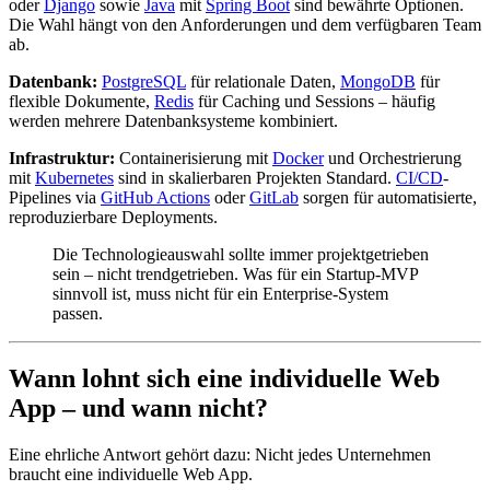
oder
Django
sowie
Java
mit
Spring Boot
sind bewährte Optionen.
Die Wahl hängt von den Anforderungen und dem verfügbaren Team
ab.
Datenbank:
PostgreSQL
für relationale Daten,
MongoDB
für
flexible Dokumente,
Redis
für Caching und Sessions – häufig
werden mehrere Datenbanksysteme kombiniert.
Infrastruktur:
Containerisierung mit
Docker
und Orchestrierung
mit
Kubernetes
sind in skalierbaren Projekten Standard.
CI/CD
-
Pipelines via
GitHub Actions
oder
GitLab
sorgen für automatisierte,
reproduzierbare Deployments.
Die Technologieauswahl sollte immer projektgetrieben
sein – nicht trendgetrieben. Was für ein Startup-MVP
sinnvoll ist, muss nicht für ein Enterprise-System
passen.
Wann lohnt sich eine individuelle Web
App – und wann nicht?
Eine ehrliche Antwort gehört dazu: Nicht jedes Unternehmen
braucht eine individuelle Web App.