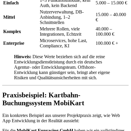
1–3 Funktionsmodule, kein
Einfach
5.000 – 15.000 €
Auth, kein Backend
Nutzerverwaltung, DB-
15.000 – 40.000
Mittel
Anbindung, 1–2
€
Schnittstellen
Mehrere Rollen, viele
40.000 –
Komplex
Integrationen, Echtzeit
100.000 €
Microservices, hohe Last,
Enterprise
100.000 € +
Compliance, KI
Hinweis:
Diese Werte beziehen sich auf die reine
Entwicklungsdienstleistung durch ein deutsches
Agentur- oder Entwicklungsteam. Offshore-
Entwicklung kann günstiger sein, bringt aber eigene
Risiken und Qualitätsunsicherheiten mit sich.
Praxisbeispiel: Kartbahn-
Buchungssystem MobiKart
Ein konkretes Beispiel aus unserer Projektpraxis zeigt, wie Web
App Entwicklung in der Realität aussieht:
Für die
MobiKart Funracing GmbH
haben wir ein vollständiges,