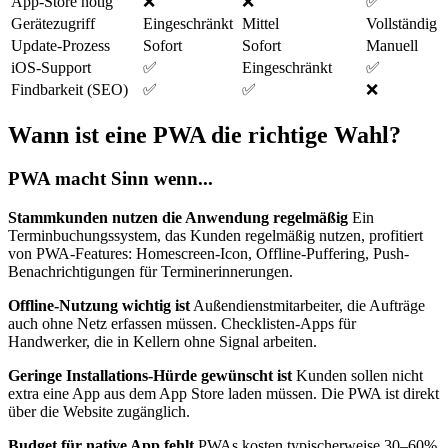
App-Store nötig
❌
❌
✅
Gerätezugriff
Eingeschränkt
Mittel
Vollständig
Update-Prozess
Sofort
Sofort
Manuell
iOS-Support
✅
Eingeschränkt
✅
Findbarkeit (SEO)
✅
✅
❌
Wann ist eine PWA die richtige Wahl?
PWA macht Sinn wenn...
Stammkunden nutzen die Anwendung regelmäßig
Ein
Terminbuchungssystem, das Kunden regelmäßig nutzen, profitiert
von PWA-Features: Homescreen-Icon, Offline-Puffering, Push-
Benachrichtigungen für Terminerinnerungen.
Offline-Nutzung wichtig ist
Außendienstmitarbeiter, die Aufträge
auch ohne Netz erfassen müssen. Checklisten-Apps für
Handwerker, die in Kellern ohne Signal arbeiten.
Geringe Installations-Hürde gewünscht ist
Kunden sollen nicht
extra eine App aus dem App Store laden müssen. Die PWA ist direkt
über die Website zugänglich.
Budget für native App fehlt
PWAs kosten typischerweise 30–60%