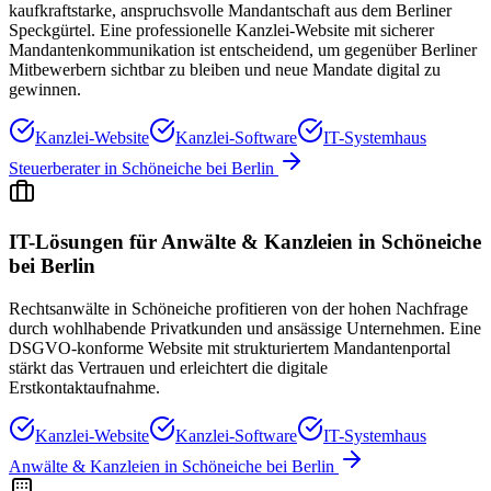
kaufkraftstarke, anspruchsvolle Mandantschaft aus dem Berliner
Speckgürtel. Eine professionelle Kanzlei-Website mit sicherer
Mandantenkommunikation ist entscheidend, um gegenüber Berliner
Mitbewerbern sichtbar zu bleiben und neue Mandate digital zu
gewinnen.
Kanzlei-Website
Kanzlei-Software
IT-Systemhaus
Steuerberater
in
Schöneiche bei Berlin
IT-Lösungen für
Anwälte & Kanzleien
in
Schöneiche
bei Berlin
Rechtsanwälte in Schöneiche profitieren von der hohen Nachfrage
durch wohlhabende Privatkunden und ansässige Unternehmen. Eine
DSGVO-konforme Website mit strukturiertem Mandantenportal
stärkt das Vertrauen und erleichtert die digitale
Erstkontaktaufnahme.
Kanzlei-Website
Kanzlei-Software
IT-Systemhaus
Anwälte & Kanzleien
in
Schöneiche bei Berlin