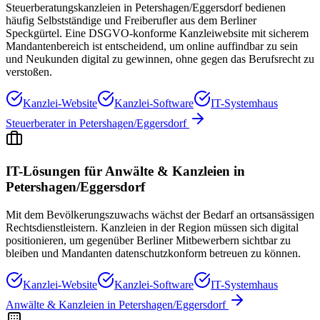
Steuerberatungskanzleien in Petershagen/Eggersdorf bedienen
häufig Selbstständige und Freiberufler aus dem Berliner
Speckgürtel. Eine DSGVO-konforme Kanzleiwebsite mit sicherem
Mandantenbereich ist entscheidend, um online auffindbar zu sein
und Neukunden digital zu gewinnen, ohne gegen das Berufsrecht zu
verstoßen.
Kanzlei-Website
Kanzlei-Software
IT-Systemhaus
Steuerberater
in
Petershagen/Eggersdorf
IT-Lösungen für
Anwälte & Kanzleien
in
Petershagen/Eggersdorf
Mit dem Bevölkerungszuwachs wächst der Bedarf an ortsansässigen
Rechtsdienstleistern. Kanzleien in der Region müssen sich digital
positionieren, um gegenüber Berliner Mitbewerbern sichtbar zu
bleiben und Mandanten datenschutzkonform betreuen zu können.
Kanzlei-Website
Kanzlei-Software
IT-Systemhaus
Anwälte & Kanzleien
in
Petershagen/Eggersdorf