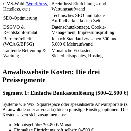
CMS-Wahl (
WordPress
,
Beeinflusst Einrichtungs- und
Headless, etc.)
Wartungsaufwand
Technisches SEO und lokale
SEO-Optimierung
Auffindbarkeit kosten Zeit
DSGVO &
Datenschutzkonzept, Cookie-
Rechtskonformität
Management, Impressumsprüfung
Barrierefreiheit
Je nach Standard zwischen 500 und
(WCAG/BFSG)
5.000 € Mehraufwand
Laufende Betreuung &
Monatliche Fixkosten,
Wartung
Sicherheitsupdates, Hosting
Anwaltswebsite Kosten: Die drei
Preissegmente
Segment 1: Einfache Baukastenlösung (500–2.500 €)
Systeme wie Wix, Squarespace oder spezialisierte Anwaltsportale (z.
B. anwalt.de oder advocado) bieten günstige Einstiegsoptionen. Die
Kosten setzen sich zusammen aus:
Monatsgebühr: 20–80 €/Monat
Einmalige Einrichtung (oft selbst): 0–500 €