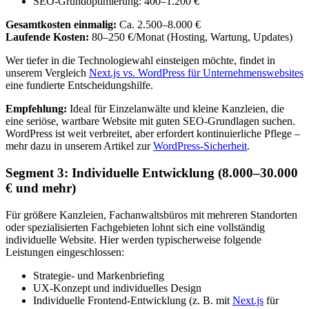
SEO-Grundoptimierung: 400–1.200 €
Gesamtkosten einmalig:
Ca. 2.500–8.000 €
Laufende Kosten:
80–250 €/Monat (Hosting, Wartung, Updates)
Wer tiefer in die Technologiewahl einsteigen möchte, findet in
unserem Vergleich
Next.js vs. WordPress für Unternehmenswebsites
eine fundierte Entscheidungshilfe.
Empfehlung:
Ideal für Einzelanwälte und kleine Kanzleien, die
eine seriöse, wartbare Website mit guten SEO-Grundlagen suchen.
WordPress ist weit verbreitet, aber erfordert kontinuierliche Pflege –
mehr dazu in unserem Artikel zur
WordPress-Sicherheit
.
Segment 3: Individuelle Entwicklung (8.000–30.000
€ und mehr)
Für größere Kanzleien, Fachanwaltsbüros mit mehreren Standorten
oder spezialisierten Fachgebieten lohnt sich eine vollständig
individuelle Website. Hier werden typischerweise folgende
Leistungen eingeschlossen:
Strategie- und Markenbriefing
UX-Konzept und individuelles Design
Individuelle Frontend-Entwicklung (z. B. mit
Next.js
für