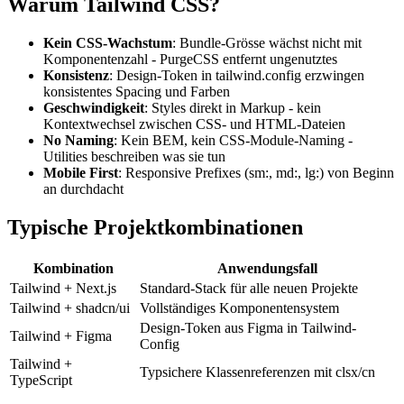
Warum Tailwind CSS?
Kein CSS-Wachstum
: Bundle-Grösse wächst nicht mit
Komponentenzahl - PurgeCSS entfernt ungenutztes
Konsistenz
: Design-Token in tailwind.config erzwingen
konsistentes Spacing und Farben
Geschwindigkeit
: Styles direkt in Markup - kein
Kontextwechsel zwischen CSS- und HTML-Dateien
No Naming
: Kein BEM, kein CSS-Module-Naming -
Utilities beschreiben was sie tun
Mobile First
: Responsive Prefixes (sm:, md:, lg:) von Beginn
an durchdacht
Typische Projektkombinationen
Kombination
Anwendungsfall
Tailwind + Next.js
Standard-Stack für alle neuen Projekte
Tailwind + shadcn/ui
Vollständiges Komponentensystem
Design-Token aus Figma in Tailwind-
Tailwind + Figma
Config
Tailwind +
Typsichere Klassenreferenzen mit clsx/cn
TypeScript