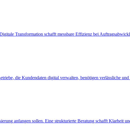
. Digitale Transformation schafft messbare Effizienz bei Auftragsabw
riebe, die Kundendaten digital verwalten, benötigen verlässliche u
ierung anfangen sollen. Eine strukturierte Beratung schafft Klarheit un