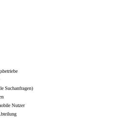
sbetriebe
le Suchanfragen)
en
obile Nutzer
Abteilung