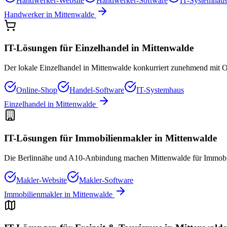
Handwerker-Website
Handwerker-Software
IT-Systemhau
Handwerker
in
Mittenwalde
IT-Lösungen für
Einzelhandel
in
Mittenwalde
Der lokale Einzelhandel in Mittenwalde konkurriert zunehmend mit O
Online-Shop
Handel-Software
IT-Systemhaus
Einzelhandel
in
Mittenwalde
IT-Lösungen für
Immobilienmakler
in
Mittenwalde
Die Berlinnähe und A10-Anbindung machen Mittenwalde für Immobilie
Makler-Website
Makler-Software
Immobilienmakler
in
Mittenwalde