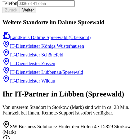
Telefon
Zurück
Weiter
Weitere Standorte im
Dahme-Spreewald
Landkreis Dahme-Spreewald
(Übersicht)
IT-Dienstleister
Königs Wusterhausen
IT-Dienstleister
Schönefeld
IT-Dienstleister
Zossen
IT-Dienstleister
Lübbenau/Spreewald
IT-Dienstleister
Wildau
Ihr IT-Partner in Lübben (Spreewald)
Von unserem Standort in Storkow (Mark) sind wir in ca. 28 Min.
Fahrtzeit bei Ihnen. Remote-Support ist sofort verfügbar.
SW Business Solutions
·
Hinter den Höfen 4
·
15859 Storkow
(Mark)