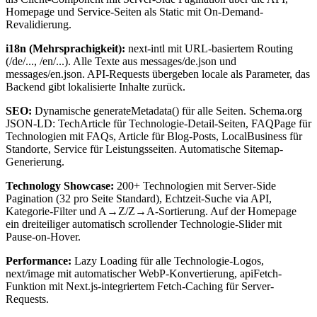
Homepage und Service-Seiten als Static mit On-Demand-
Revalidierung.
i18n (Mehrsprachigkeit):
next-intl mit URL-basiertem Routing
(/de/..., /en/...). Alle Texte aus messages/de.json und
messages/en.json. API-Requests übergeben locale als Parameter, das
Backend gibt lokalisierte Inhalte zurück.
SEO:
Dynamische generateMetadata() für alle Seiten. Schema.org
JSON-LD: TechArticle für Technologie-Detail-Seiten, FAQPage für
Technologien mit FAQs, Article für Blog-Posts, LocalBusiness für
Standorte, Service für Leistungsseiten. Automatische Sitemap-
Generierung.
Technology Showcase:
200+ Technologien mit Server-Side
Pagination (32 pro Seite Standard), Echtzeit-Suche via API,
Kategorie-Filter und A→Z/Z→A-Sortierung. Auf der Homepage
ein dreiteiliger automatisch scrollender Technologie-Slider mit
Pause-on-Hover.
Performance:
Lazy Loading für alle Technologie-Logos,
next/image mit automatischer WebP-Konvertierung, apiFetch-
Funktion mit Next.js-integriertem Fetch-Caching für Server-
Requests.