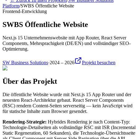
← Zurück zu allen Projekten
/
SW Business Solutions
Platform
/
SWBS Öffentliche Website
Frontend-Entwicklung
SWBS Öffentliche Website
Next.js 15 Unternehmenswebsite mit App Router, React Server
Components, Mehrsprachigkeit (DE/EN) und vollständiger SEO-
Optimierung.
SW Business Solutions
·
2024 – 2026
Projekt besuchen
Über das Projekt
Die öffentliche Website wurde mit Next.js 15 App Router und der
neuesten React-Architektur gebaut. React Server Components
(RSC) rendern Content-Seiten serverseitig — kein JavaScript wird
für statische Inhalte zum Browser gesendet.
Rendering-Strategie:
Hybrides Rendering je nach Content-Typ:
Technologie-Detailseiten als vollständige RSC mit ISR (Incremental
Static Regeneration, 60 Sekunden), die Technologie-Übersichtsseite
als Client-Component mit Server-Side Pagination über die API,