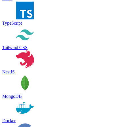
TypeScript
Tailwind CSS
NestJS
MongoDB
Docker