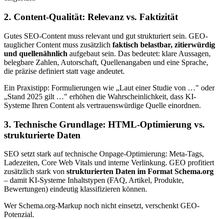
2. Content-Qualität: Relevanz vs. Faktizität
Gutes SEO-Content muss relevant und gut strukturiert sein. GEO-
tauglicher Content muss zusätzlich
faktisch belastbar, zitierwürdig
und quellenähnlich
aufgebaut sein. Das bedeutet: klare Aussagen,
belegbare Zahlen, Autorschaft, Quellenangaben und eine Sprache,
die präzise definiert statt vage andeutet.
Ein Praxistipp: Formulierungen wie „Laut einer Studie von …" oder
„Stand 2025 gilt …" erhöhen die Wahrscheinlichkeit, dass KI-
Systeme Ihren Content als vertrauenswürdige Quelle einordnen.
3. Technische Grundlage: HTML-Optimierung vs.
strukturierte Daten
SEO setzt stark auf technische Onpage-Optimierung: Meta-Tags,
Ladezeiten, Core Web Vitals und interne Verlinkung. GEO profitiert
zusätzlich stark von
strukturierten Daten im Format Schema.org
– damit KI-Systeme Inhaltstypen (FAQ, Artikel, Produkte,
Bewertungen) eindeutig klassifizieren können.
Wer Schema.org-Markup noch nicht einsetzt, verschenkt GEO-
Potenzial.