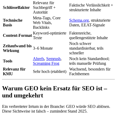
Relevanz für
Faktische Verlässlichkeit +
Schlüsselfaktor
Suchbegriff +
strukturierte Inhalte
Autorität
Meta-Tags, Core
Technische
Schema.org
, strukturierte
Web Vitals,
Basis
Daten, EEAT-Signale
Backlinks
Keyword-optimierte
Faktenreiche,
Content-Format
Texte
quellengestützte Inhalte
Noch schwer
Zeitaufwand bis
3–6 Monate
standardisierbar, teils
Wirkung
schneller
Ahrefs
,
Semrush
,
Noch kein Standardtool;
Tools
Screaming Frog
teils manuelle Prüfung
Relevanz für
Wachsend, besonders für
Sehr hoch (etabliert)
KMU
Fachthemen
Warum GEO kein Ersatz für SEO ist –
und umgekehrt
Ein verbreiteter Irrtum in der Branche: GEO würde SEO ablösen.
Diese Sichtweise ist falsch – zumindest Stand 2025.