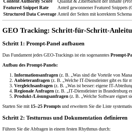
Content Authority Score
Qualität & Zitierbarkeit der Inhalte (Pr
Featured Snippet Rate
Anteil gewonnener Featured Snippets (
Structured Data Coverage
Anteil der Seiten mit korrektem Schem
GEO Tracking: Schritt-für-Schritt-Anlei
Schritt 1: Prompt-Panel aufbauen
Das Fundament jedes GEO-Trackings ist ein sogenanntes
Prompt-Pa
Aufbau des Prompt-Panels:
Informationsanfragen
(z. B. „Was sind die Vorteile von Man
Anbieteranfragen
(z. B. „Welche IT-Dienstleister gibt es für
Vergleichsanfragen
(z. B. „Was ist besser: eigene IT-Abteilu
Regionale Anfragen
(z. B. „IT-Dienstleister in Brandenburg 
Produkt-/Lösungsanfragen
(z. B. „Welche Software eignet sic
Starten Sie mit
15–25 Prompts
und erweitern Sie die Liste systematis
Schritt 2: Testturnus und Dokumentation definieren
Führen Sie die Abfragen in einem festen Rhythmus durch: