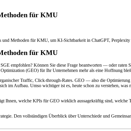
& Methoden für KMU
ls und Methoden für KMU, um KI-Sichtbarkeit in ChatGPT, Perplexity 
& Methoden für KMU
 SGE empfohlen? Können Sie diese Frage beantworten — oder raten S
 Optimization (GEO) für Ihr Unternehmen mehr als eine Hoffnung blei
s, organischer Traffic, Click-through-Rates. GEO — also die Optimieru
sich im Aufbau. Umso wichtiger ist es, heute schon zu verstehen, was 
gt Ihnen, welche KPIs für GEO wirklich aussagekräftig sind, welche T
hstrategie. Den vollständigen Überblick über Unterschiede und Gemein