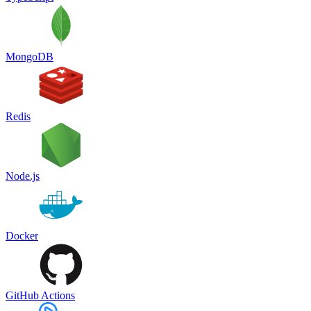
MongoDB
Redis
Node.js
Docker
GitHub Actions