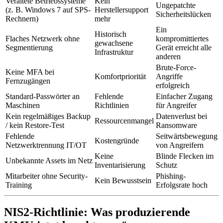
Veraltete Betriebssysteme
Kein
Ungepatchte
(z. B. Windows 7 auf SPS-
Herstellersupport
Sicherheitslücken
Rechnern)
mehr
Ein
Historisch
Flaches Netzwerk ohne
kompromittiertes
gewachsene
Segmentierung
Gerät erreicht alle
Infrastruktur
anderen
Brute-Force-
Keine MFA bei
Komfortpriorität
Angriffe
Fernzugängen
erfolgreich
Standard-Passwörter an
Fehlende
Einfacher Zugang
Maschinen
Richtlinien
für Angreifer
Kein regelmäßiges Backup
Datenverlust bei
Ressourcenmangel
/ kein Restore-Test
Ransomware
Fehlende
Seitwärtsbewegung
Kostengründe
Netzwerktrennung IT/OT
von Angreifern
Keine
Blinde Flecken im
Unbekannte Assets im Netz
Inventarisierung
Schutz
Mitarbeiter ohne Security-
Phishing-
Kein Bewusstsein
Training
Erfolgsrate hoch
NIS2-Richtlinie: Was produzierende