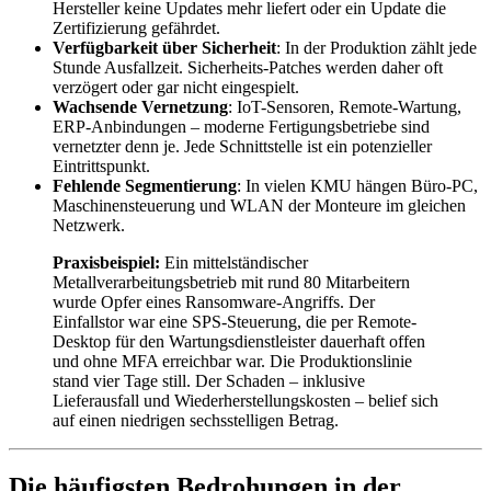
Hersteller keine Updates mehr liefert oder ein Update die
Zertifizierung gefährdet.
Verfügbarkeit über Sicherheit
: In der Produktion zählt jede
Stunde Ausfallzeit. Sicherheits-Patches werden daher oft
verzögert oder gar nicht eingespielt.
Wachsende Vernetzung
: IoT-Sensoren, Remote-Wartung,
ERP-Anbindungen – moderne Fertigungsbetriebe sind
vernetzter denn je. Jede Schnittstelle ist ein potenzieller
Eintrittspunkt.
Fehlende Segmentierung
: In vielen KMU hängen Büro-PC,
Maschinensteuerung und WLAN der Monteure im gleichen
Netzwerk.
Praxisbeispiel:
Ein mittelständischer
Metallverarbeitungsbetrieb mit rund 80 Mitarbeitern
wurde Opfer eines Ransomware-Angriffs. Der
Einfallstor war eine SPS-Steuerung, die per Remote-
Desktop für den Wartungsdienstleister dauerhaft offen
und ohne MFA erreichbar war. Die Produktionslinie
stand vier Tage still. Der Schaden – inklusive
Lieferausfall und Wiederherstellungskosten – belief sich
auf einen niedrigen sechsstelligen Betrag.
Die häufigsten Bedrohungen in der